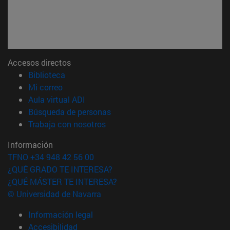
Accesos directos
(abre en nueva ventana)
Biblioteca
(abre en nueva ventana)
Mi correo
(abre en nueva ventana)
Aula virtual ADI
(abre en nueva ventana)
Búsqueda de personas
(abre en nueva ventana)
Trabaja con nosotros
Información
TFNO +34 948 42 56 00
¿QUÉ GRADO TE INTERESA?
¿QUÉ MÁSTER TE INTERESA?
© Universidad de Navarra
Información legal
Accesibilidad