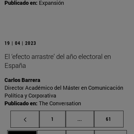
Publicado en:
Expansión
19 | 04 | 2023
El ‘efecto arrastre’ del año electoral en
España
Carlos Barrera
Director Académico del Máster en Comunicación
Política y Corporativa
Publicado en:
The Conversation
Página
Páginas intermedias Us
Página
1
...
61