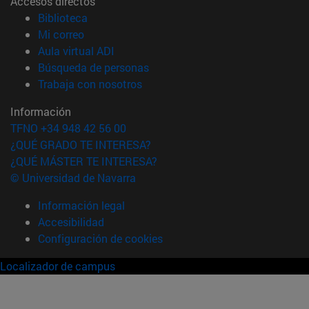
Accesos directos
(abre en nueva ventana)
Biblioteca
(abre en nueva ventana)
Mi correo
(abre en nueva ventana)
Aula virtual ADI
(abre en nueva ventana)
Búsqueda de personas
(abre en nueva ventana)
Trabaja con nosotros
Información
TFNO +34 948 42 56 00
¿QUÉ GRADO TE INTERESA?
¿QUÉ MÁSTER TE INTERESA?
© Universidad de Navarra
Información legal
Accesibilidad
Configuración de cookies
Localizador de campus