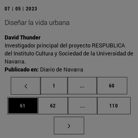
07 | 05 | 2023
Diseñar la vida urbana
David Thunder
Investigador principal del proyecto RESPUBLICA
del Instituto Cultura y Sociedad de la Universidad de
Navarra.
Publicado en:
Diario de Navarra
Página
Páginas intermedias Us
Página
1
...
60
Página
Página
Páginas intermedias U
Página
61
62
...
110