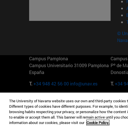
© Uni
Nava
Campus Pamplona
Campus 
Campus Universitario 31009 Pamplona
Pº de M
España
Donosti
T.
+34 948 42 56 00
info@unav.es
T.
+34 9
Campus Madrid (IESE)
Campus 
The University of Navarra website uses our own and third-party cookies 
Camino del Cerro Águila 3 28023
165 W 5
Different types of cookies have different purposes. For example, to identi
Madrid España
EE.UU
browsing habits respecting your privacy, or personalize how the content 
to enable or accept them all. This banner will remain active until you ch
T.
+34 912 11 30 00
T.
+1 64
information about our cookies, please visit our
Cookie Policy.