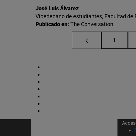
José Luis Álvarez
Vicedecano de estudiantes, Facultad d
Publicado en:
The Conversation
Página
1
Acces