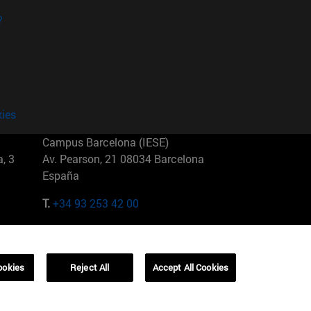
?
kies
Campus Barcelona (IESE)
, 3
Av. Pearson, 21 08034 Barcelona
España
T.
+34 93 253 42 00
Campus Sao Paulo (IESE)
5
Rua Martiniano de Carvalho, 573
01321001 Bela Vista Brasil
ookies
Reject All
Accept All Cookies
T.
+55 11 3177-8300