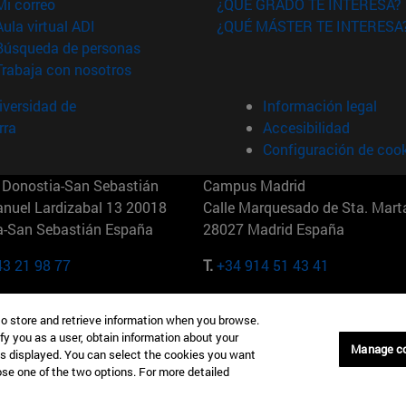
(abre en nueva ventana)
Mi correo
¿QUÉ GRADO TE INTERESA?
(abre en nueva ventana)
Aula virtual ADI
¿QUÉ MÁSTER TE INTERESA
(abre en nueva ventana)
Búsqueda de personas
(abre en nueva ventana)
Trabaja con nosotros
versidad de
Información legal
rra
Accesibilidad
Configuración de coo
Donostia-San Sebastián
Campus Madrid
anuel Lardizabal 13 20018
Calle Marquesado de Sta. Marta
a-San Sebastián España
28027 Madrid España
43 21 98 77
T.
+34 914 51 43 41
Nueva York (IESE)
Campus Munich (IESE)
to store and retrieve information when you browse.
7th St 10019-2201 Nueva York
Maria-Theresia-Straße 15 8167
fy you as a user, obtain information about your
Múnich Alemania
Manage c
is displayed. You can select the cookies you want
oose one of the two options. For more detailed
6 346 8850
T.
+49 89 24209790