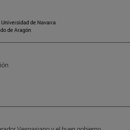
a Universidad de Navarra
aldo de Aragón
sión
erador Vespasiano y el buen gobierno