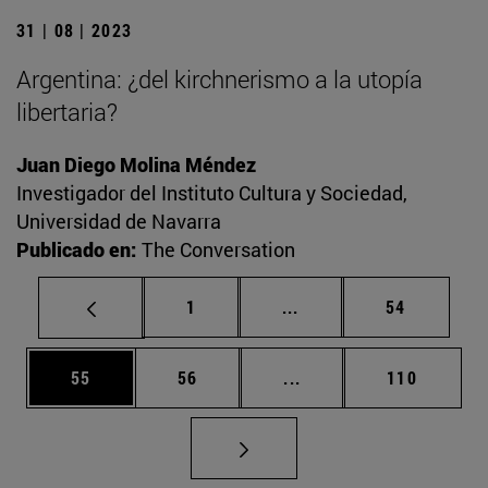
31 | 08 | 2023
Argentina: ¿del kirchnerismo a la utopía
libertaria?
Juan Diego Molina Méndez
Investigador del Instituto Cultura y Sociedad,
Universidad de Navarra
Publicado en:
The Conversation
Página
Páginas intermedias Us
Página
1
...
54
Página
Página
Páginas intermedias U
Página
55
56
...
110