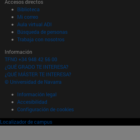
Accesos directos
(abre en nueva ventana)
Biblioteca
(abre en nueva ventana)
Mi correo
(abre en nueva ventana)
Aula virtual ADI
(abre en nueva ventana)
Búsqueda de personas
(abre en nueva ventana)
Trabaja con nosotros
Información
TFNO +34 948 42 56 00
¿QUÉ GRADO TE INTERESA?
¿QUÉ MÁSTER TE INTERESA?
© Universidad de Navarra
Información legal
Accesibilidad
Configuración de cookies
Localizador de campus