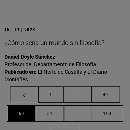
16 | 11 | 2023
¿Cómo sería un mundo sin filosofía?
Daniel Doyle Sánchez
Profesor del Departamento de Filosofía
Publicado en:
El Norte de Castilla y El Diario
Montañés
Página
Páginas intermedias Us
Página
1
...
49
Página
Página
Páginas intermedias U
Página
50
51
...
110