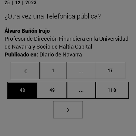
25 | 12 | 2023
¿Otra vez una Telefónica pública?
Álvaro Bañón Irujo
Profesor de Dirección Financiera en la Universidad
de Navarra y Socio de Haltia Capital
Publicado en:
Diario de Navarra
Página
Páginas intermedias Us
Página
1
...
47
Página
Página
Páginas intermedias U
Página
48
49
...
110