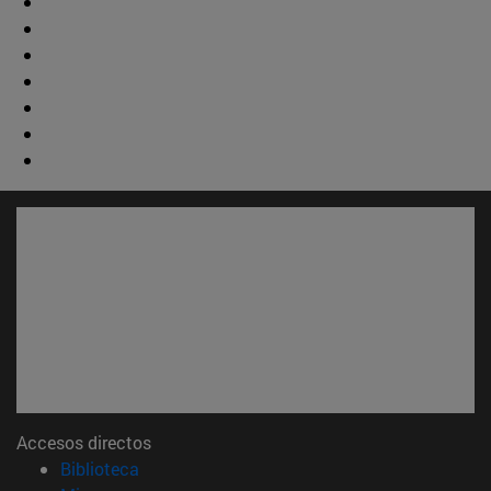
Accesos directos
(abre en nueva ventana)
Biblioteca