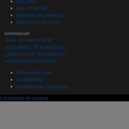
(abre en nueva ventana)
Mi correo
(abre en nueva ventana)
Aula virtual ADI
(abre en nueva ventana)
Búsqueda de personas
(abre en nueva ventana)
Trabaja con nosotros
Información
TFNO +34 948 42 56 00
¿QUÉ GRADO TE INTERESA?
¿QUÉ MÁSTER TE INTERESA?
© Universidad de Navarra
Información legal
Accesibilidad
Configuración de cookies
Localizador de campus