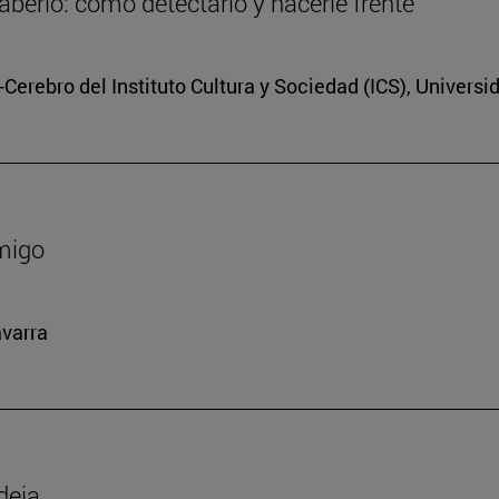
berlo: cómo detectarlo y hacerle frente
Cerebro del Instituto Cultura y Sociedad (ICS), Universi
amigo
avarra
deja