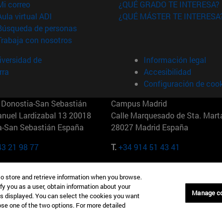
(abre en nueva ventana)
Mi correo
¿QUÉ GRADO TE INTERESA?
(abre en nueva ventana)
Aula virtual ADI
¿QUÉ MÁSTER TE INTERESA
(abre en nueva ventana)
Búsqueda de personas
(abre en nueva ventana)
Trabaja con nosotros
versidad de
Información legal
rra
Accesibilidad
Configuración de coo
Donostia-San Sebastián
Campus Madrid
anuel Lardizabal 13 20018
Calle Marquesado de Sta. Marta
a-San Sebastián España
28027 Madrid España
43 21 98 77
T.
+34 914 51 43 41
Nueva York (IESE)
Campus Munich (IESE)
to store and retrieve information when you browse.
7th St 10019-2201 Nueva York
Maria-Theresia-Straße 15 8167
fy you as a user, obtain information about your
Múnich Alemania
Manage c
is displayed. You can select the cookies you want
oose one of the two options. For more detailed
6 346 8850
T.
+49 89 24209790