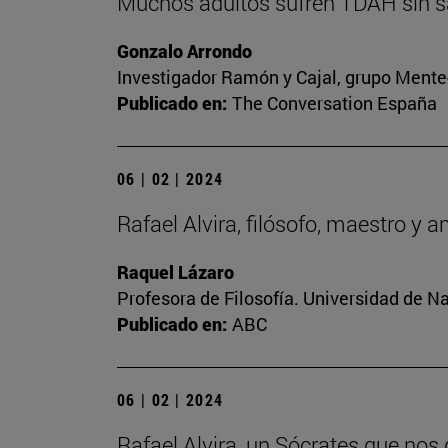
Muchos adultos sufren TDAH sin sa
Gonzalo Arrondo
Investigador Ramón y Cajal, grupo Mente-
Publicado en:
The Conversation España
06 | 02 | 2024
Rafael Alvira, filósofo, maestro y 
Raquel Lázaro
Profesora de Filosofía. Universidad de N
Publicado en:
ABC
06 | 02 | 2024
Rafael Alvira, un Sócrates que nos 