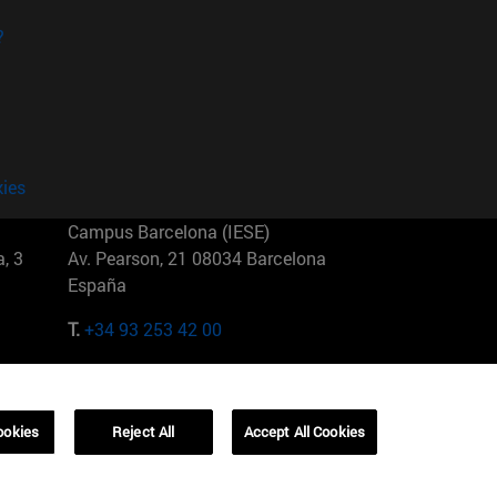
?
kies
Campus Barcelona (IESE)
, 3
Av. Pearson, 21 08034 Barcelona
España
T.
+34 93 253 42 00
Campus Sao Paulo (IESE)
5
Rua Martiniano de Carvalho, 573
01321001 Bela Vista Brasil
ookies
Reject All
Accept All Cookies
T.
+55 11 3177-8300