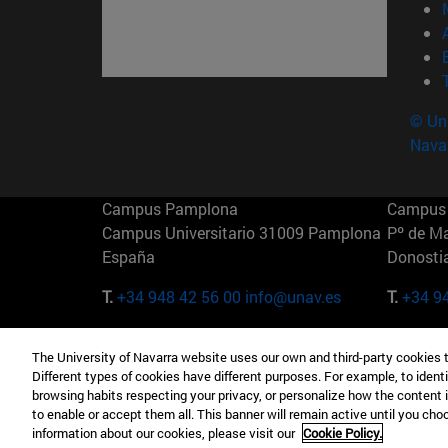
© Uni
Nava
Campus Pamplona
Campus 
Campus Universitario 31009 Pamplona
Pº de M
España
Donosti
T.
+34 948 42 56 00
info@unav.es
T.
+34 9
Campus Madrid (IESE)
Campus 
The University of Navarra website uses our own and third-party cookies 
Camino del Cerro Águila 3 28023
165 W 5
Different types of cookies have different purposes. For example, to identi
Madrid España
EE.UU
browsing habits respecting your privacy, or personalize how the content 
to enable or accept them all. This banner will remain active until you ch
T.
+34 912 11 30 00
T.
+1 64
information about our cookies, please visit our
Cookie Policy.