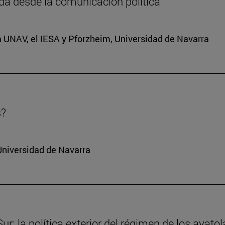
da desde la comunicación política
a UNAV, el IESA y Pforzheim, Universidad de Navarra
s?
Universidad de Navarra
r: la política exterior del régimen de los ayatol