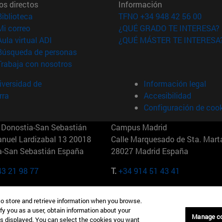
os directos
Información
(abre en nueva ventana)
Biblioteca
TFNO +34 948 42 56 00
(abre en nueva ventana)
Mi correo
¿QUÉ GRADO TE INTERESA?
(abre en nueva ventana)
Aula virtual ADI
¿QUÉ MÁSTER TE INTERESA
(abre en nueva ventana)
Búsqueda de personas
(abre en nueva ventana)
Trabaja con nosotros
versidad de
Información legal
rra
Accesibilidad
Configuración de coo
Donostia-San Sebastián
Campus Madrid
anuel Lardizabal 13 20018
Calle Marquesado de Sta. Marta
a-San Sebastián España
28027 Madrid España
43 21 98 77
T.
+34 914 51 43 41
Nueva York (IESE)
Campus Munich (IESE)
to store and retrieve information when you browse.
7th St 10019-2201 Nueva York
Maria-Theresia-Straße 15 8167
fy you as a user, obtain information about your
Múnich Alemania
Manage c
is displayed. You can select the cookies you want