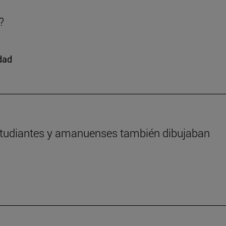
?
edad
estudiantes y amanuenses también dibujaban