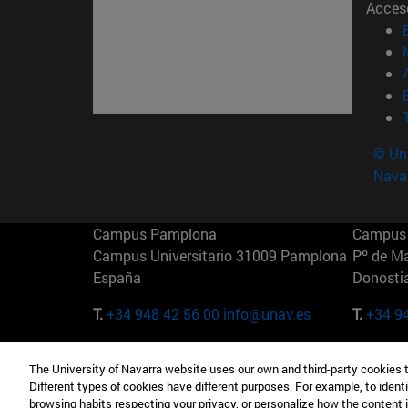
Acces
© Uni
Nava
Campus Pamplona
Campus 
Campus Universitario 31009 Pamplona
Pº de M
España
Donosti
T.
+34 948 42 56 00
info@unav.es
T.
+34 9
Campus Madrid (IESE)
Campus 
The University of Navarra website uses our own and third-party cookies 
Camino del Cerro Águila 3 28023
165 W 5
Different types of cookies have different purposes. For example, to identi
Madrid España
EE.UU
browsing habits respecting your privacy, or personalize how the content 