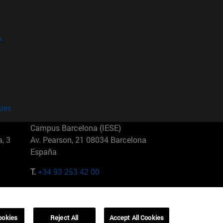
?
kies
Campus Barcelona (IESE)
, 3
Av. Pearson, 21 08034 Barcelona
España
T.
+34 93 253 42 00
Campus Sao Paulo (IESE)
5
Rua Martiniano de Carvalho, 573
01321001 Bela Vista Brasil
ookies
Reject All
Accept All Cookies