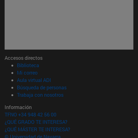
Accesos directos
(abre en nueva ventana)
Biblioteca
(abre en nueva ventana)
Mi correo
(abre en nueva ventana)
Aula virtual ADI
(abre en nueva ventana)
Búsqueda de personas
(abre en nueva ventana)
Trabaja con nosotros
Información
TFNO +34 948 42 56 00
¿QUÉ GRADO TE INTERESA?
¿QUÉ MÁSTER TE INTERESA?
© Universidad de Navarra