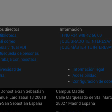
os directos
Información
(abre en nueva ventana)
Biblioteca
TFNO +34 948 42 56 00
(abre en nueva ventana)
Mi correo
¿QUÉ GRADO TE INTERESA?
(abre en nueva ventana)
Aula virtual ADI
¿QUÉ MÁSTER TE INTERESA
(abre en nueva ventana)
Búsqueda de personas
(abre en nueva ventana)
Trabaja con nosotros
versidad de
Información legal
rra
Accesibilidad
Configuración de coo
Donostia-San Sebastián
Campus Madrid
anuel Lardizabal 13 20018
Calle Marquesado de Sta. Marta
a-San Sebastián España
28027 Madrid España