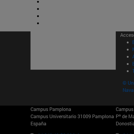
Acces
© Uni
Nava
Campus Pamplona
Campus 
Campus Universitario 31009 Pamplona
Pº de M
España
Donosti