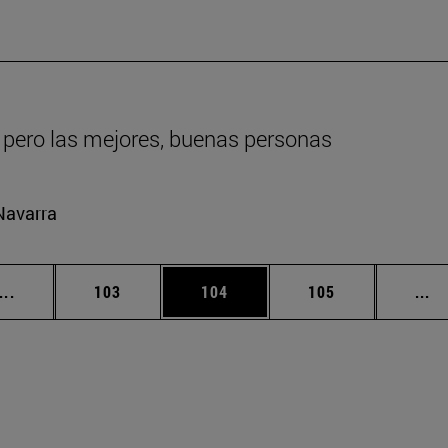
 pero las mejores, buenas personas
Navarra
Páginas intermedias Use TAB para desplazarse.
Página
Página
Página
Pá
...
103
104
105
...