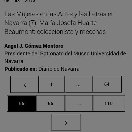
06 | 03 | 2023
Las Mujeres en las Artes y las Letras en
Navarra (7). María Josefa Huarte
Beaumont: coleccionista y mecenas
Angel J. Gómez Montoro
Presidente del Patronato del Museo Universidad de
Navarra
Publicado en:
Diario de Navarra
Página
Páginas intermedias Us
Página
1
...
64
Página
Página
Páginas intermedias U
Página
65
66
...
110