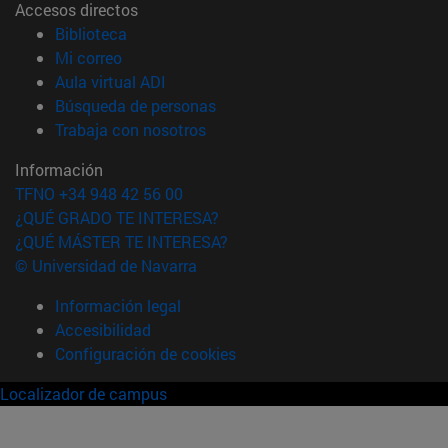
Accesos directos
(abre en nueva ventana)
Biblioteca
(abre en nueva ventana)
Mi correo
(abre en nueva ventana)
Aula virtual ADI
(abre en nueva ventana)
Búsqueda de personas
(abre en nueva ventana)
Trabaja con nosotros
Información
TFNO +34 948 42 56 00
¿QUÉ GRADO TE INTERESA?
¿QUÉ MÁSTER TE INTERESA?
© Universidad de Navarra
Información legal
Accesibilidad
Configuración de cookies
Localizador de campus