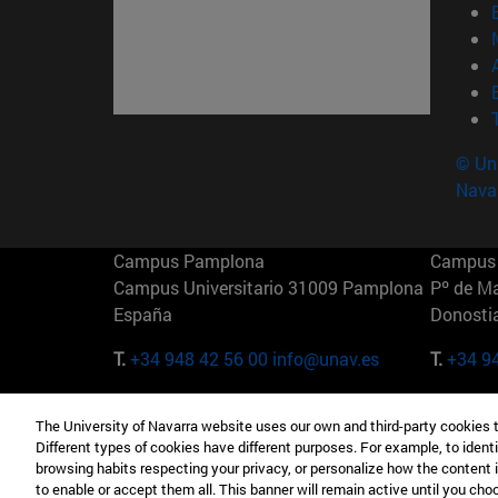
© Uni
Nava
Campus Pamplona
Campus 
Campus Universitario 31009 Pamplona
Pº de M
España
Donosti
T.
+34 948 42 56 00
info@unav.es
T.
+34 9
Campus Madrid (IESE)
Campus 
The University of Navarra website uses our own and third-party cookies 
Camino del Cerro Águila 3 28023
165 W 5
Different types of cookies have different purposes. For example, to identi
Madrid España
EE.UU
browsing habits respecting your privacy, or personalize how the content 
to enable or accept them all. This banner will remain active until you ch