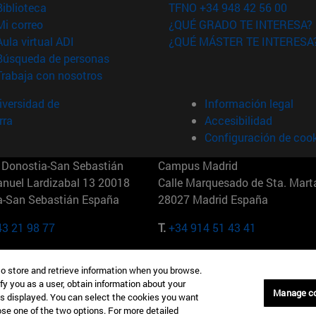
(abre en nueva ventana)
Biblioteca
TFNO +34 948 42 56 00
(abre en nueva ventana)
Mi correo
¿QUÉ GRADO TE INTERESA?
(abre en nueva ventana)
Aula virtual ADI
¿QUÉ MÁSTER TE INTERESA
(abre en nueva ventana)
Búsqueda de personas
(abre en nueva ventana)
Trabaja con nosotros
versidad de
Información legal
rra
Accesibilidad
Configuración de coo
Donostia-San Sebastián
Campus Madrid
anuel Lardizabal 13 20018
Calle Marquesado de Sta. Marta
a-San Sebastián España
28027 Madrid España
43 21 98 77
T.
+34 914 51 43 41
Nueva York (IESE)
Campus Munich (IESE)
to store and retrieve information when you browse.
7th St 10019-2201 Nueva York
Maria-Theresia-Straße 15 8167
fy you as a user, obtain information about your
Múnich Alemania
Manage c
is displayed. You can select the cookies you want
oose one of the two options. For more detailed