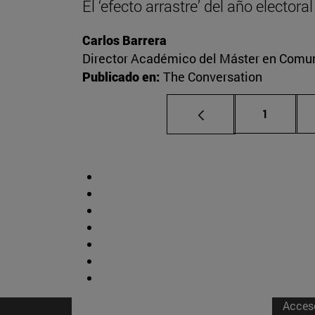
El ‘efecto arrastre’ del año elector
Carlos Barrera
Director Académico del Máster en Comuni
Publicado en:
The Conversation
Página
1
Acces