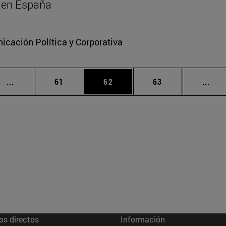
al en España
cación Política y Corporativa
Páginas intermedias Use TAB para desplazarse.
Página
Página
Página
Pági
...
61
62
63
...
os directos
Información