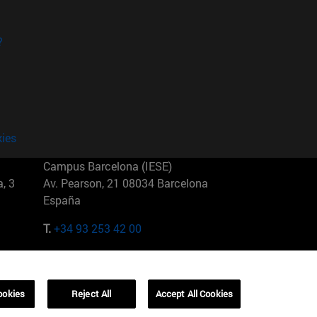
?
kies
Campus Barcelona (IESE)
, 3
Av. Pearson, 21 08034 Barcelona
España
T.
+34 93 253 42 00
Campus Sao Paulo (IESE)
5
Rua Martiniano de Carvalho, 573
01321001 Bela Vista Brasil
ookies
Reject All
Accept All Cookies