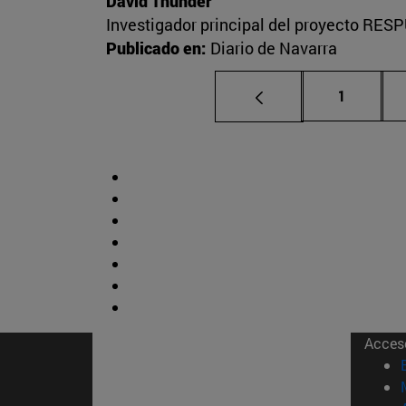
David Thunder
Investigador principal del proyecto RESP
Publicado en:
Diario de Navarra
Página
1
Acces