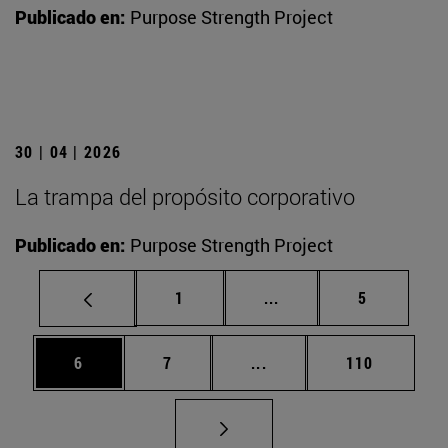
Publicado en:
Purpose Strength Project
30 | 04 | 2026
La trampa del propósito corporativo
Publicado en:
Purpose Strength Project
Página
Páginas intermedias U
Página
1
...
5
Página
Página
Páginas intermedias Use
Página
6
7
...
110