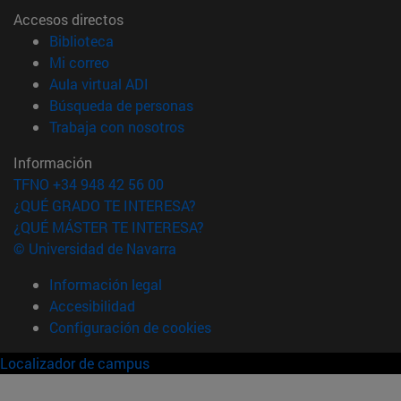
Accesos directos
(abre en nueva ventana)
Biblioteca
(abre en nueva ventana)
Mi correo
(abre en nueva ventana)
Aula virtual ADI
(abre en nueva ventana)
Búsqueda de personas
(abre en nueva ventana)
Trabaja con nosotros
Información
TFNO +34 948 42 56 00
¿QUÉ GRADO TE INTERESA?
¿QUÉ MÁSTER TE INTERESA?
© Universidad de Navarra
Información legal
Accesibilidad
Configuración de cookies
Localizador de campus