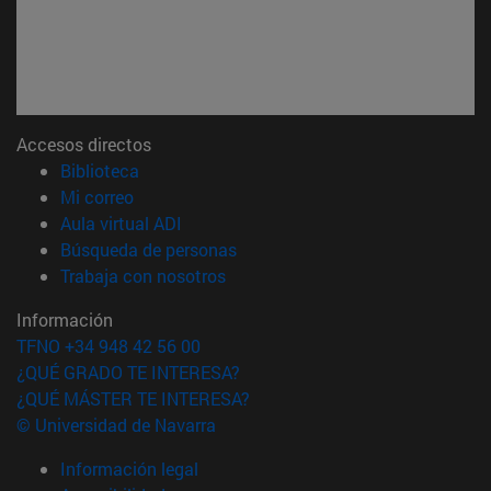
Accesos directos
(abre en nueva ventana)
Biblioteca
(abre en nueva ventana)
Mi correo
(abre en nueva ventana)
Aula virtual ADI
(abre en nueva ventana)
Búsqueda de personas
(abre en nueva ventana)
Trabaja con nosotros
Información
TFNO +34 948 42 56 00
¿QUÉ GRADO TE INTERESA?
¿QUÉ MÁSTER TE INTERESA?
© Universidad de Navarra
Información legal