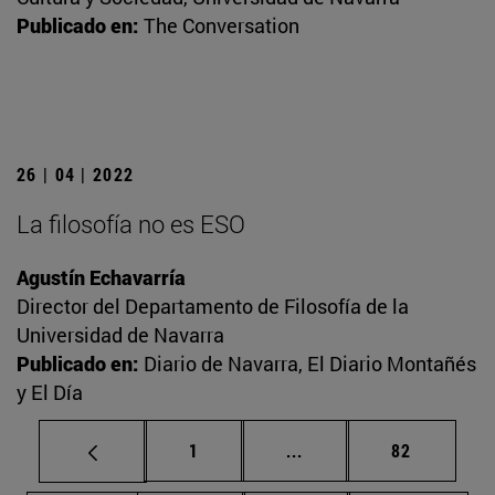
Publicado en:
The Conversation
26 | 04 | 2022
La filosofía no es ESO
Agustín Echavarría
Director del Departamento de Filosofía de la
Universidad de Navarra
Publicado en:
Diario de Navarra, El Diario Montañés
y El Día
Página
Páginas intermedias Us
Página
1
...
82