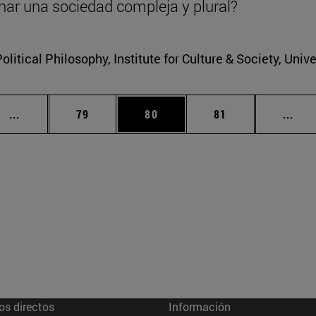
nar una sociedad compleja y plural?
litical Philosophy, Institute for Culture & Society, Univ
Páginas intermedias Use TAB para desplazarse.
Página
Página
Página
Pági
...
79
80
81
...
os directos
Información