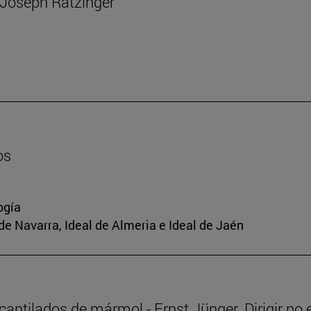
e Joseph Ratzinger
os
ogía
de Navarra, Ideal de Almeria e Ideal de Jaén
 acantilados de mármol - Ernst Jünger. Dirigir no