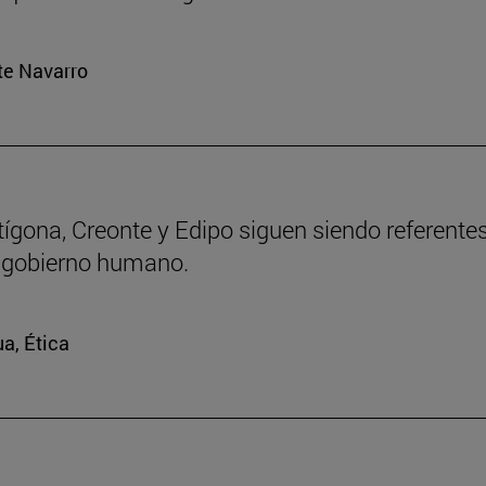
rte Navarro
ntígona, Creonte y Edipo siguen siendo referente
 gobierno humano.
ua, Ética