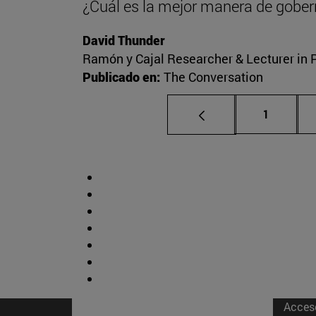
¿Cuál es la mejor manera de gober
David Thunder
Ramón y Cajal Researcher & Lecturer in Po
Publicado en:
The Conversation
Página
1
Acces