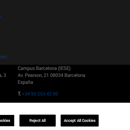
?
kies
Campus Barcelona (IESE)
, 3
Av. Pearson, 21 08034 Barcelona
España
T.
+34 93 253 42 00
Campus Sao Paulo (IESE)
5
Rua Martiniano de Carvalho, 573
01321001 Bela Vista Brasil
ookies
Reject All
Accept All Cookies