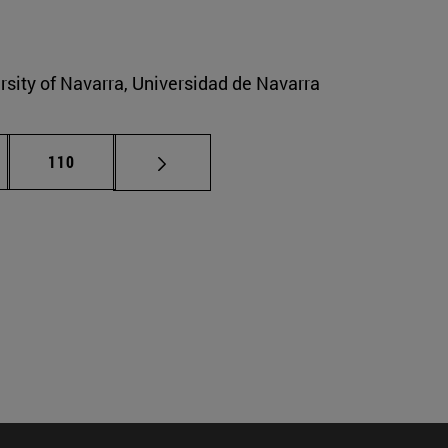
ersity of Navarra, Universidad de Navarra
nas intermedias Use TAB para desplazarse.
Página
110