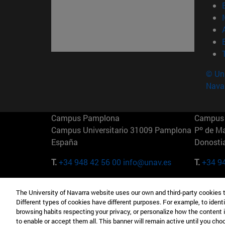
© Uni
Nava
Campus Pamplona
Campus 
Campus Universitario 31009 Pamplona
Pº de M
España
Donosti
T.
+34 948 42 56 00
info@unav.es
T.
+34 9
Campus Madrid (IESE)
Campus 
The University of Navarra website uses our own and third-party cookies 
Camino del Cerro Águila 3 28023
165 W 5
Different types of cookies have different purposes. For example, to identi
Madrid España
EE.UU
browsing habits respecting your privacy, or personalize how the content 
to enable or accept them all. This banner will remain active until you ch