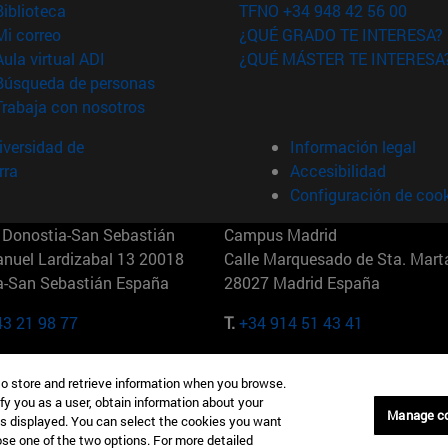
(abre en nueva ventana)
Biblioteca
TFNO +34 948 42 56 00
(abre en nueva ventana)
Mi correo
¿QUÉ GRADO TE INTERESA?
(abre en nueva ventana)
Aula virtual ADI
¿QUÉ MÁSTER TE INTERESA
(abre en nueva ventana)
Búsqueda de personas
(abre en nueva ventana)
Trabaja con nosotros
versidad de
Información legal
rra
Accesibilidad
Configuración de coo
Donostia-San Sebastián
Campus Madrid
anuel Lardizabal 13 20018
Calle Marquesado de Sta. Marta
a-San Sebastián España
28027 Madrid España
43 21 98 77
T.
+34 914 51 43 41
Nueva York (IESE)
Campus Munich (IESE)
to store and retrieve information when you browse.
7th St 10019-2201 Nueva York
Maria-Theresia-Straße 15 8167
fy you as a user, obtain information about your
Múnich Alemania
Manage c
is displayed. You can select the cookies you want
oose one of the two options. For more detailed