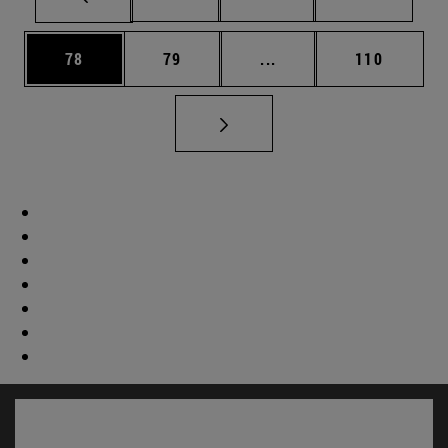
Página
Página
Páginas intermedias U
Página
78
79
...
110