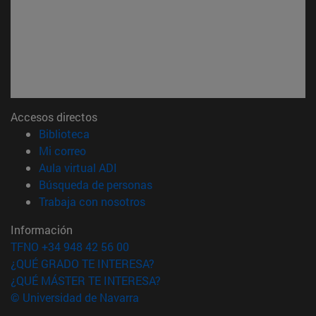
Accesos directos
(abre en nueva ventana)
Biblioteca
(abre en nueva ventana)
Mi correo
(abre en nueva ventana)
Aula virtual ADI
(abre en nueva ventana)
Búsqueda de personas
(abre en nueva ventana)
Trabaja con nosotros
Información
TFNO +34 948 42 56 00
¿QUÉ GRADO TE INTERESA?
¿QUÉ MÁSTER TE INTERESA?
© Universidad de Navarra