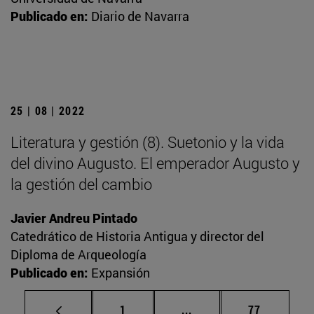
Publicado en:
Diario de Navarra
25 | 08 | 2022
Literatura y gestión (8). Suetonio y la vida
del divino Augusto. El emperador Augusto y
la gestión del cambio
Javier Andreu Pintado
Catedrático de Historia Antigua y director del
Diploma de Arqueología
Publicado en:
Expansión
Página
Páginas intermedias Us
Página
1
...
77