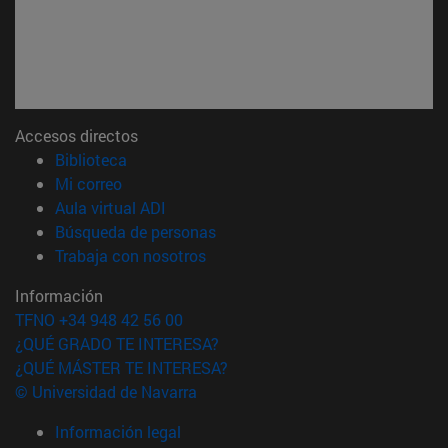
Accesos directos
(abre en nueva ventana)
Biblioteca
(abre en nueva ventana)
Mi correo
(abre en nueva ventana)
Aula virtual ADI
(abre en nueva ventana)
Búsqueda de personas
(abre en nueva ventana)
Trabaja con nosotros
Información
TFNO +34 948 42 56 00
¿QUÉ GRADO TE INTERESA?
¿QUÉ MÁSTER TE INTERESA?
© Universidad de Navarra
Información legal