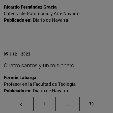
Ricardo Fernández Gracia
Cátedra de Patrimonio y Arte Navarro
Publicado en:
Diario de Navarra
05 | 12 | 2022
Cuatro santos y un misionero
Fermín Labarga
Profesor en la Facultad de Teología
Publicado en:
Diario de Navarra
Página
Páginas intermedias Us
Página
1
...
70