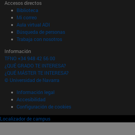
Accesos directos
(abre en nueva ventana)
Biblioteca
(abre en nueva ventana)
Mi correo
(abre en nueva ventana)
Aula virtual ADI
(abre en nueva ventana)
Búsqueda de personas
(abre en nueva ventana)
Trabaja con nosotros
Información
TFNO +34 948 42 56 00
¿QUÉ GRADO TE INTERESA?
¿QUÉ MÁSTER TE INTERESA?
© Universidad de Navarra
Información legal
Accesibilidad
Configuración de cookies
Localizador de campus