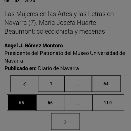
06 | 03 | 2023
Las Mujeres en las Artes y las Letras en
Navarra (7). María Josefa Huarte
Beaumont: coleccionista y mecenas
Angel J. Gómez Montoro
Presidente del Patronato del Museo Universidad de
Navarra
Publicado en:
Diario de Navarra
Página
Páginas intermedias Us
Página
1
...
64
Página
Página
Páginas intermedias U
Página
65
66
...
110