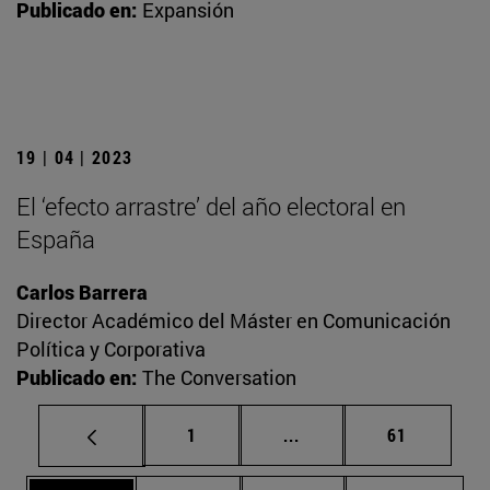
Publicado en:
Expansión
19 | 04 | 2023
El ‘efecto arrastre’ del año electoral en
España
Carlos Barrera
Director Académico del Máster en Comunicación
Política y Corporativa
Publicado en:
The Conversation
Página
Páginas intermedias Us
Página
1
...
61