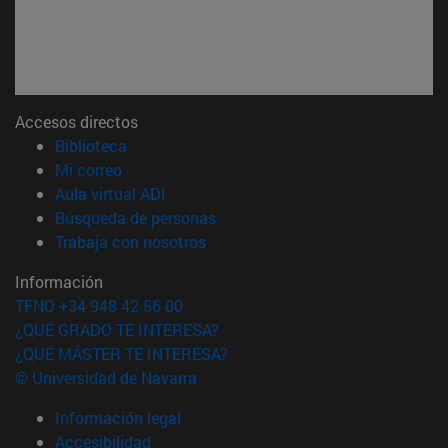
Accesos directos
(abre en nueva ventana)
Biblioteca
(abre en nueva ventana)
Mi correo
(abre en nueva ventana)
Aula virtual ADI
(abre en nueva ventana)
Búsqueda de personas
(abre en nueva ventana)
Trabaja con nosotros
Información
TFNO +34 948 42 56 00
¿QUÉ GRADO TE INTERESA?
¿QUÉ MÁSTER TE INTERESA?
© Universidad de Navarra
Información legal
Accesibilidad