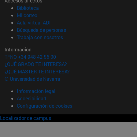
Accesos directos
(abre en nueva ventana)
Biblioteca
(abre en nueva ventana)
Mi correo
(abre en nueva ventana)
Aula virtual ADI
(abre en nueva ventana)
Búsqueda de personas
(abre en nueva ventana)
Trabaja con nosotros
Información
TFNO +34 948 42 56 00
¿QUÉ GRADO TE INTERESA?
¿QUÉ MÁSTER TE INTERESA?
© Universidad de Navarra
Información legal
Accesibilidad
Configuración de cookies
Localizador de campus