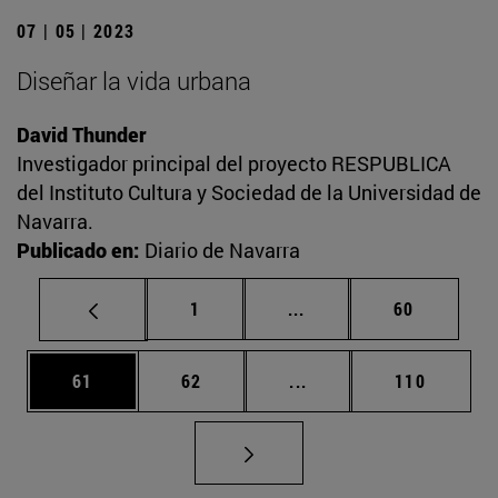
07 | 05 | 2023
Diseñar la vida urbana
David Thunder
Investigador principal del proyecto RESPUBLICA
del Instituto Cultura y Sociedad de la Universidad de
Navarra.
Publicado en:
Diario de Navarra
Página
Páginas intermedias Us
Página
1
...
60
Página
Página
Páginas intermedias U
Página
61
62
...
110