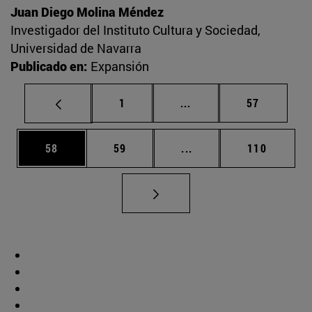
Juan Diego Molina Méndez
Investigador del Instituto Cultura y Sociedad,
Universidad de Navarra
Publicado en:
Expansión
Página
Páginas intermedias Us
Página
1
...
57
Página
Página
Páginas intermedias U
Página
58
59
...
110