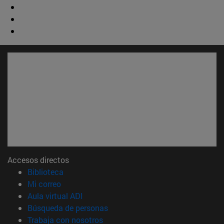
Accesos directos
(abre en nueva ventana)
Biblioteca
(abre en nueva ventana)
Mi correo
(abre en nueva ventana)
Aula virtual ADI
(abre en nueva ventana)
Búsqueda de personas
(abre en nueva ventana)
Trabaja con nosotros