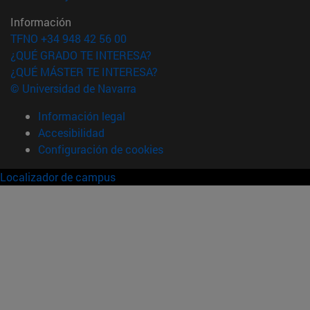
Información
TFNO +34 948 42 56 00
¿QUÉ GRADO TE INTERESA?
¿QUÉ MÁSTER TE INTERESA?
© Universidad de Navarra
Información legal
Accesibilidad
Configuración de cookies
Localizador de campus