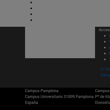
Acces
© Uni
Nava
Campus Pamplona
Campus 
Campus Universitario 31009 Pamplona
Pº de M
España
Donosti