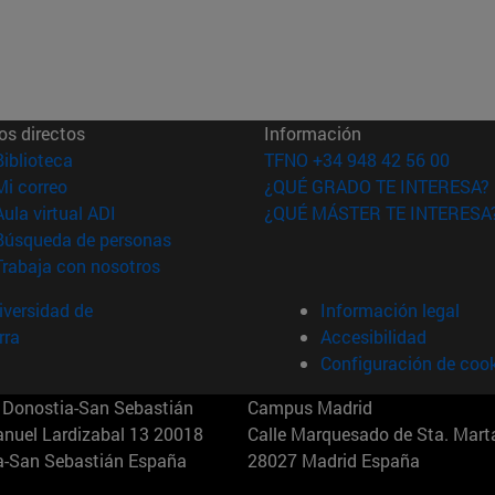
os directos
Información
(abre en nueva ventana)
Biblioteca
TFNO +34 948 42 56 00
(abre en nueva ventana)
Mi correo
¿QUÉ GRADO TE INTERESA?
(abre en nueva ventana)
Aula virtual ADI
¿QUÉ MÁSTER TE INTERESA
(abre en nueva ventana)
Búsqueda de personas
(abre en nueva ventana)
Trabaja con nosotros
versidad de
Información legal
rra
Accesibilidad
Configuración de coo
Donostia-San Sebastián
Campus Madrid
anuel Lardizabal 13 20018
Calle Marquesado de Sta. Marta
a-San Sebastián España
28027 Madrid España