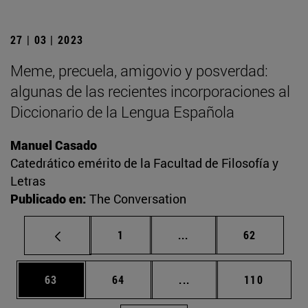
27 | 03 | 2023
Meme, precuela, amigovio y posverdad:
algunas de las recientes incorporaciones al
Diccionario de la Lengua Española
Manuel Casado
Catedrático emérito de la Facultad de Filosofía y
Letras
Publicado en:
The Conversation
Página
Páginas intermedias Us
Página
1
...
62
Página
Página
Páginas intermedias U
Página
63
64
...
110