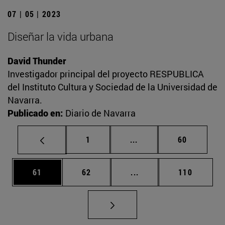
07 | 05 | 2023
Diseñar la vida urbana
David Thunder
Investigador principal del proyecto RESPUBLICA
del Instituto Cultura y Sociedad de la Universidad de
Navarra.
Publicado en:
Diario de Navarra
Página
Páginas intermedias Us
Página
1
...
60
Página
Página
Páginas intermedias U
Página
61
62
...
110