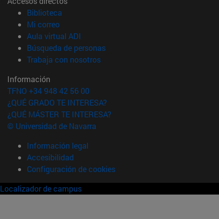
Accesos directos
(abre en nueva ventana)
Biblioteca
(abre en nueva ventana)
Mi correo
(abre en nueva ventana)
Aula virtual ADI
(abre en nueva ventana)
Búsqueda de personas
(abre en nueva ventana)
Trabaja con nosotros
Información
TFNO +34 948 42 56 00
¿QUÉ GRADO TE INTERESA?
¿QUÉ MÁSTER TE INTERESA?
© Universidad de Navarra
Información legal
Accesibilidad
Configuración de cookies
Localizador de campus