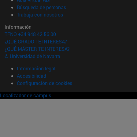
(abre en nueva ventana)
Búsqueda de personas
(abre en nueva ventana)
Trabaja con nosotros
Información
TFNO +34 948 42 56 00
¿QUÉ GRADO TE INTERESA?
¿QUÉ MÁSTER TE INTERESA?
© Universidad de Navarra
Información legal
Accesibilidad
Configuración de cookies
Localizador de campus