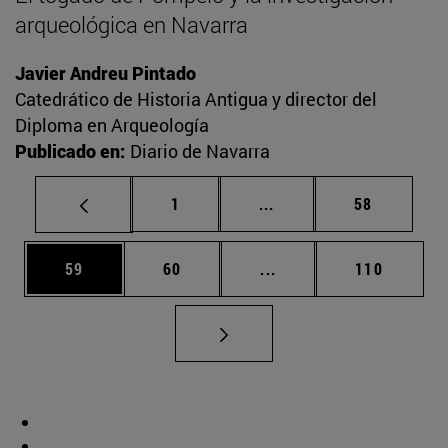
arqueológica en Navarra
Javier Andreu Pintado
Catedrático de Historia Antigua y director del
Diploma en Arqueología
Publicado en:
Diario de Navarra
Página
Páginas intermedias Us
Página
1
...
58
Página
Página
Páginas intermedias U
Página
59
60
...
110