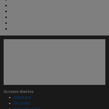
Accesos directos
(abre en nueva ventana)
Biblioteca
(abre en nueva ventana)
Mi correo
(abre en nueva ventana)
Aula virtual ADI