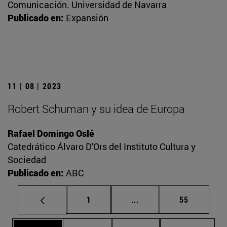
Comunicación. Universidad de Navarra
Publicado en:
Expansión
11 | 08 | 2023
Robert Schuman y su idea de Europa
Rafael Domingo Oslé
Catedrático Álvaro D'Ors del Instituto Cultura y
Sociedad
Publicado en:
ABC
Página
Páginas intermedias Us
Página
1
...
55