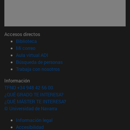
Accesos directos
(abre en nueva ventana)
Biblioteca
(abre en nueva ventana)
Mi correo
(abre en nueva ventana)
Aula virtual ADI
(abre en nueva ventana)
Búsqueda de personas
(abre en nueva ventana)
Trabaja con nosotros
Información
TFNO +34 948 42 56 00
¿QUÉ GRADO TE INTERESA?
¿QUÉ MÁSTER TE INTERESA?
© Universidad de Navarra
Información legal
Accesibilidad