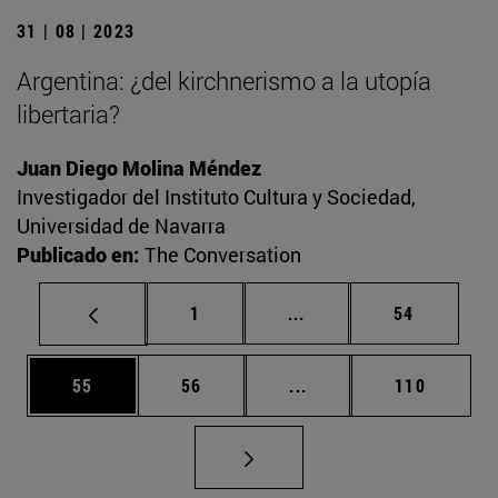
31 | 08 | 2023
Argentina: ¿del kirchnerismo a la utopía
libertaria?
Juan Diego Molina Méndez
Investigador del Instituto Cultura y Sociedad,
Universidad de Navarra
Publicado en:
The Conversation
Página
Páginas intermedias Us
Página
1
...
54
Página
Página
Páginas intermedias U
Página
55
56
...
110