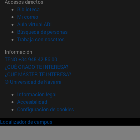
Accesos directos
(abre en nueva ventana)
Biblioteca
(abre en nueva ventana)
Mi correo
(abre en nueva ventana)
Aula virtual ADI
(abre en nueva ventana)
Búsqueda de personas
(abre en nueva ventana)
Trabaja con nosotros
Información
TFNO +34 948 42 56 00
¿QUÉ GRADO TE INTERESA?
¿QUÉ MÁSTER TE INTERESA?
© Universidad de Navarra
Información legal
Accesibilidad
Configuración de cookies
Localizador de campus