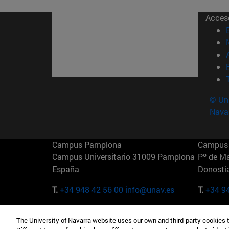
Acces
© Uni
Nava
Campus Pamplona
Campus 
Campus Universitario 31009 Pamplona
Pº de M
España
Donosti
T.
+34 948 42 56 00
info@unav.es
T.
+34 9
Campus Madrid (IESE)
Campus 
The University of Navarra website uses our own and third-party cookies 
Camino del Cerro Águila 3 28023
165 W 5