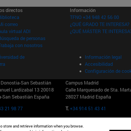
os directos
Información
(abre en nueva ventana)
Biblioteca
TFNO +34 948 42 56 00
(abre en nueva ventana)
Mi correo
¿QUÉ GRADO TE INTERESA?
(abre en nueva ventana)
Aula virtual ADI
¿QUÉ MÁSTER TE INTERESA
(abre en nueva ventana)
Búsqueda de personas
(abre en nueva ventana)
Trabaja con nosotros
versidad de
Información legal
rra
Accesibilidad
Configuración de coo
Donostia-San Sebastián
Campus Madrid
anuel Lardizabal 13 20018
Calle Marquesado de Sta. Marta
a-San Sebastián España
28027 Madrid España
43 21 98 77
T.
+34 914 51 43 41
Nueva York (IESE)
Campus Munich (IESE)
to store and retrieve information when you browse.
7th St 10019-2201 Nueva York
Maria-Theresia-Straße 15 8167