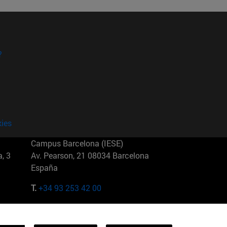
?
kies
Campus Barcelona (IESE)
, 3
Av. Pearson, 21 08034 Barcelona
España
T.
+34 93 253 42 00
Campus Sao Paulo (IESE)
5
Rua Martiniano de Carvalho, 573