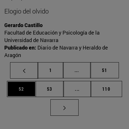
Elogio del olvido
Gerardo Castillo
Facultad de Educación y Psicología de la
Universidad de Navarra
Publicado en:
Diario de Navarra y Heraldo de
Aragón
Página
Páginas intermedias Us
Página
1
...
51
Página
Página
Páginas intermedias U
Página
52
53
...
110