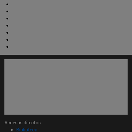
Accesos directos
(abre en nueva ventana)
Biblioteca