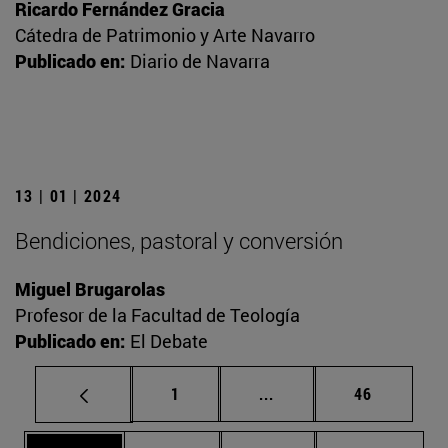
Ricardo Fernández Gracia
Cátedra de Patrimonio y Arte Navarro
Publicado en:
Diario de Navarra
13 | 01 | 2024
Bendiciones, pastoral y conversión
Miguel Brugarolas
Profesor de la Facultad de Teología
Publicado en:
El Debate
Página
Páginas intermedias Us
Página
1
...
46