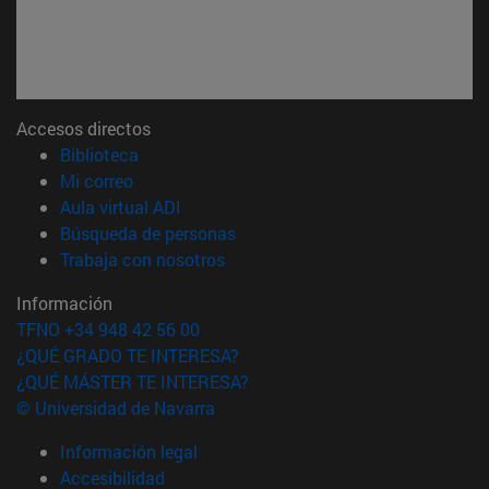
Accesos directos
(abre en nueva ventana)
Biblioteca
(abre en nueva ventana)
Mi correo
(abre en nueva ventana)
Aula virtual ADI
(abre en nueva ventana)
Búsqueda de personas
(abre en nueva ventana)
Trabaja con nosotros
Información
TFNO +34 948 42 56 00
¿QUÉ GRADO TE INTERESA?
¿QUÉ MÁSTER TE INTERESA?
© Universidad de Navarra
Información legal
Accesibilidad