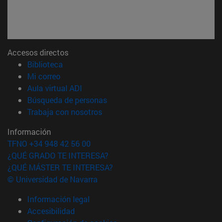
Accesos directos
(abre en nueva ventana)
Biblioteca
(abre en nueva ventana)
Mi correo
(abre en nueva ventana)
Aula virtual ADI
(abre en nueva ventana)
Búsqueda de personas
(abre en nueva ventana)
Trabaja con nosotros
Información
TFNO +34 948 42 56 00
¿QUÉ GRADO TE INTERESA?
¿QUÉ MÁSTER TE INTERESA?
© Universidad de Navarra
Información legal
Accesibilidad