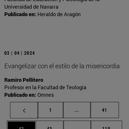
Universidad de Navarra
Publicado en:
Heraldo de Aragón
03 | 04 | 2024
Evangelizar con el estilo de la misericordia
Ramiro Pellitero
Profesor en la Facultad de Teología
Publicado en:
Omnes
Página
Páginas intermedias Us
Página
1
...
41
Página
Página
Páginas intermedias U
Página
42
43
...
110