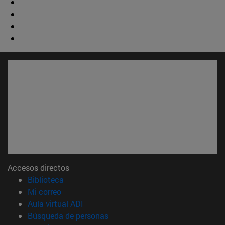
Accesos directos
(abre en nueva ventana)
Biblioteca
(abre en nueva ventana)
Mi correo
(abre en nueva ventana)
Aula virtual ADI
(abre en nueva ventana)
Búsqueda de personas