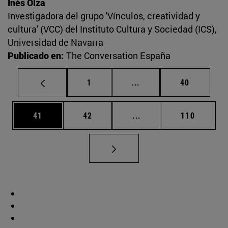
Inés Olza
Investigadora del grupo 'Vínculos, creatividad y
cultura' (VCC) del Instituto Cultura y Sociedad (ICS),
Universidad de Navarra
Publicado en:
The Conversation España
Página
Páginas intermedias Us
Página
1
...
40
Página
Página
Páginas intermedias U
Página
41
42
...
110