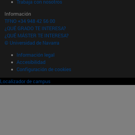
(abre en nueva ventana)
Trabaja con nosotros
Información
TFNO +34 948 42 56 00
¿QUÉ GRADO TE INTERESA?
¿QUÉ MÁSTER TE INTERESA?
© Universidad de Navarra
Información legal
Accesibilidad
Configuración de cookies
Localizador de campus