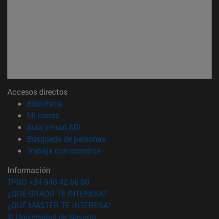
Accesos directos
(abre en nueva ventana)
Biblioteca
(abre en nueva ventana)
Mi correo
(abre en nueva ventana)
Aula virtual ADI
(abre en nueva ventana)
Búsqueda de personas
(abre en nueva ventana)
Trabaja con nosotros
Información
TFNO +34 948 42 56 00
¿QUÉ GRADO TE INTERESA?
¿QUÉ MÁSTER TE INTERESA?
© Universidad de Navarra