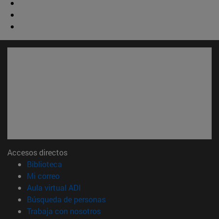
Accesos directos
(abre en nueva ventana)
Biblioteca
(abre en nueva ventana)
Mi correo
(abre en nueva ventana)
Aula virtual ADI
(abre en nueva ventana)
Búsqueda de personas
(abre en nueva ventana)
Trabaja con nosotros