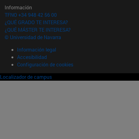
Información
TFNO +34 948 42 56 00
¿QUÉ GRADO TE INTERESA?
¿QUÉ MÁSTER TE INTERESA?
© Universidad de Navarra
Información legal
Accesibilidad
Configuración de cookies
Localizador de campus