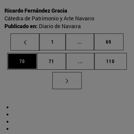
Ricardo Fernández Gracia
Cátedra de Patrimonio y Arte Navarro
Publicado en:
Diario de Navarra
Página
Páginas intermedias Us
Página
1
...
69
Página
Página
Páginas intermedias U
Página
70
71
...
110