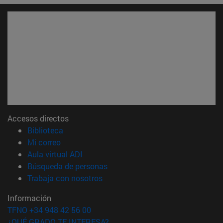
Accesos directos
(abre en nueva ventana)
Biblioteca
(abre en nueva ventana)
Mi correo
(abre en nueva ventana)
Aula virtual ADI
(abre en nueva ventana)
Búsqueda de personas
(abre en nueva ventana)
Trabaja con nosotros
Información
TFNO +34 948 42 56 00
¿QUÉ GRADO TE INTERESA?