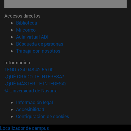
Accesos directos
(abre en nueva ventana)
Biblioteca
(abre en nueva ventana)
Mi correo
(abre en nueva ventana)
Aula virtual ADI
(abre en nueva ventana)
Búsqueda de personas
(abre en nueva ventana)
Trabaja con nosotros
Información
TFNO +34 948 42 56 00
¿QUÉ GRADO TE INTERESA?
¿QUÉ MÁSTER TE INTERESA?
© Universidad de Navarra
Información legal
Accesibilidad
Configuración de cookies
Localizador de campus