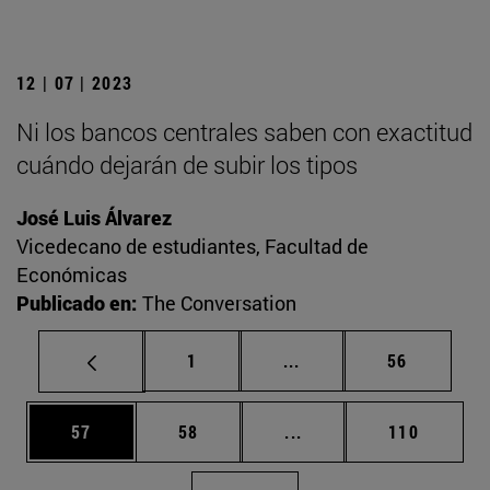
12 | 07 | 2023
Ni los bancos centrales saben con exactitud
cuándo dejarán de subir los tipos
José Luis Álvarez
Vicedecano de estudiantes, Facultad de
Económicas
Publicado en:
The Conversation
Página
Páginas intermedias Us
Página
1
...
56
Página
Página
Páginas intermedias U
Página
57
58
...
110