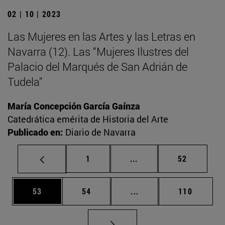
02 | 10 | 2023
Las Mujeres en las Artes y las Letras en
Navarra (12). Las “Mujeres Ilustres del
Palacio del Marqués de San Adrián de
Tudela"
María Concepción García Gaínza
Catedrática emérita de Historia del Arte
Publicado en:
Diario de Navarra
Página
Páginas intermedias Us
Página
1
...
52
Página
Página
Páginas intermedias U
Página
53
54
...
110