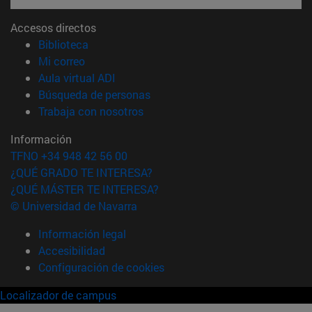
Accesos directos
(abre en nueva ventana)
Biblioteca
(abre en nueva ventana)
Mi correo
(abre en nueva ventana)
Aula virtual ADI
(abre en nueva ventana)
Búsqueda de personas
(abre en nueva ventana)
Trabaja con nosotros
Información
TFNO +34 948 42 56 00
¿QUÉ GRADO TE INTERESA?
¿QUÉ MÁSTER TE INTERESA?
© Universidad de Navarra
Información legal
Accesibilidad
Configuración de cookies
Localizador de campus