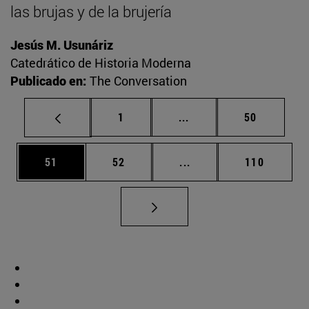
las brujas y de la brujería
Jesús M. Usunáriz
Catedrático de Historia Moderna
Publicado en:
The Conversation
Página
Páginas intermedias Us
Página
1
...
50
Página
Página
Páginas intermedias U
Página
51
52
...
110