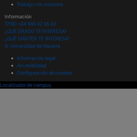
(abre en nueva ventana)
Trabaja con nosotros
Información
TFNO +34 948 42 56 00
¿QUÉ GRADO TE INTERESA?
¿QUÉ MÁSTER TE INTERESA?
© Universidad de Navarra
Información legal
Accesibilidad
Configuración de cookies
Localizador de campus