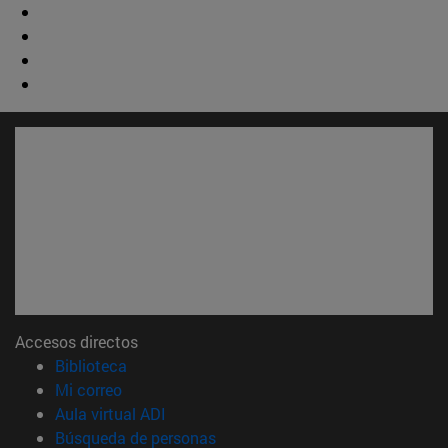
Accesos directos
(abre en nueva ventana)
Biblioteca
(abre en nueva ventana)
Mi correo
(abre en nueva ventana)
Aula virtual ADI
(abre en nueva ventana)
Búsqueda de personas