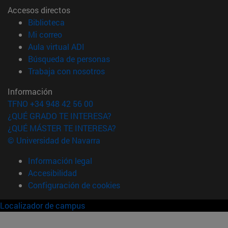
Accesos directos
(abre en nueva ventana)
Biblioteca
(abre en nueva ventana)
Mi correo
(abre en nueva ventana)
Aula virtual ADI
(abre en nueva ventana)
Búsqueda de personas
(abre en nueva ventana)
Trabaja con nosotros
Información
TFNO +34 948 42 56 00
¿QUÉ GRADO TE INTERESA?
¿QUÉ MÁSTER TE INTERESA?
© Universidad de Navarra
Información legal
Accesibilidad
Configuración de cookies
Localizador de campus