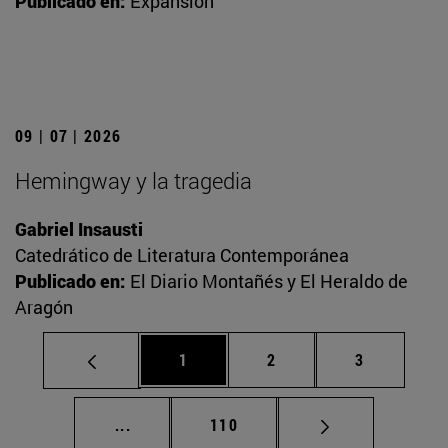
Publicado en:
Expansión
09 | 07 | 2026
Hemingway y la tragedia
Gabriel Insausti
Catedrático de Literatura Contemporánea
Publicado en:
El Diario Montañés y El Heraldo de
Aragón
Página
Página
Página
1
2
3
Páginas intermedias Use TAB para desplaz
Página
...
110