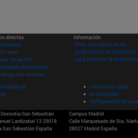
os directos
Información
(abre en nueva ventana)
Biblioteca
TFNO +34 948 42 56 00
(abre en nueva ventana)
Mi correo
¿QUÉ GRADO TE INTERESA?
(abre en nueva ventana)
Aula virtual ADI
¿QUÉ MÁSTER TE INTERESA
(abre en nueva ventana)
Búsqueda de personas
(abre en nueva ventana)
Trabaja con nosotros
versidad de
Información legal
rra
Accesibilidad
Configuración de coo
Donostia-San Sebastián
Campus Madrid
anuel Lardizabal 13 20018
Calle Marquesado de Sta. Marta
a-San Sebastián España
28027 Madrid España