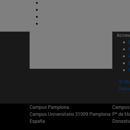
Acces
© Uni
Nava
Campus Pamplona
Campus 
Campus Universitario 31009 Pamplona
Pº de M
España
Donosti