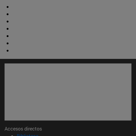
Accesos directos
(abre en nueva ventana)
Biblioteca