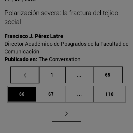
Polarización severa: la fractura del tejido
social
Francisco J. Pérez Latre
Director Académico de Posgrados de la Facultad de
Comunicación
Publicado en:
The Conversation
Página
Páginas intermedias Us
Página
1
...
65
Página
Página
Páginas intermedias U
Página
66
67
...
110