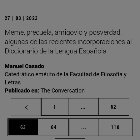
27 | 03 | 2023
Meme, precuela, amigovio y posverdad:
algunas de las recientes incorporaciones al
Diccionario de la Lengua Española
Manuel Casado
Catedrático emérito de la Facultad de Filosofía y
Letras
Publicado en:
The Conversation
Página
Páginas intermedias Us
Página
1
...
62
Página
Página
Páginas intermedias U
Página
63
64
...
110