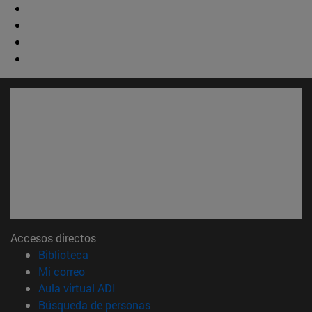
Accesos directos
(abre en nueva ventana)
Biblioteca
(abre en nueva ventana)
Mi correo
(abre en nueva ventana)
Aula virtual ADI
(abre en nueva ventana)
Búsqueda de personas