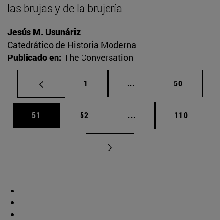
las brujas y de la brujería
Jesús M. Usunáriz
Catedrático de Historia Moderna
Publicado en:
The Conversation
Página
Páginas intermedias Us
Página
1
...
50
Página
Página
Páginas intermedias U
Página
51
52
...
110