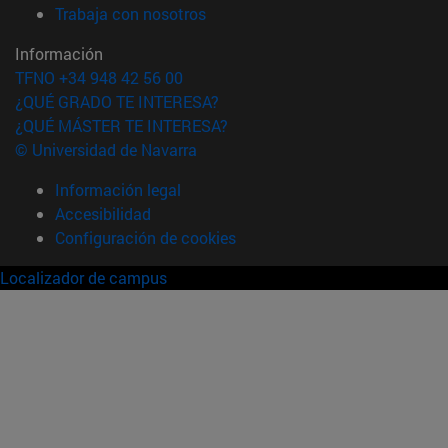
(abre en nueva ventana)
Trabaja con nosotros
Información
TFNO +34 948 42 56 00
¿QUÉ GRADO TE INTERESA?
¿QUÉ MÁSTER TE INTERESA?
© Universidad de Navarra
Información legal
Accesibilidad
Configuración de cookies
Localizador de campus