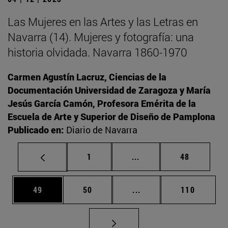
Las Mujeres en las Artes y las Letras en
Navarra (14). Mujeres y fotografía: una
historia olvidada. Navarra 1860-1970
Carmen Agustín Lacruz, Ciencias de la
Documentación Universidad de Zaragoza y María
Jesús García Camón, Profesora Emérita de la
Escuela de Arte y Superior de Diseño de Pamplona
Publicado en:
Diario de Navarra
Página
Páginas intermedias Us
Página
1
...
48
Página
Página
Páginas intermedias U
Página
49
50
...
110