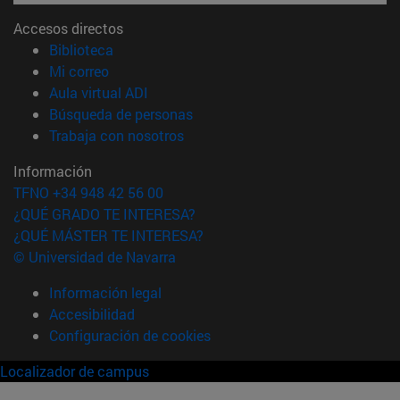
Accesos directos
(abre en nueva ventana)
Biblioteca
(abre en nueva ventana)
Mi correo
(abre en nueva ventana)
Aula virtual ADI
(abre en nueva ventana)
Búsqueda de personas
(abre en nueva ventana)
Trabaja con nosotros
Información
TFNO +34 948 42 56 00
¿QUÉ GRADO TE INTERESA?
¿QUÉ MÁSTER TE INTERESA?
© Universidad de Navarra
Información legal
Accesibilidad
Configuración de cookies
Localizador de campus