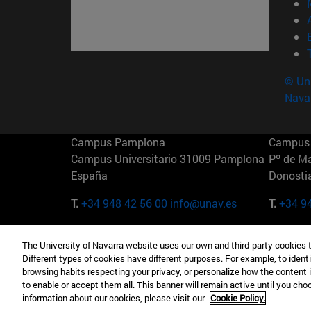
© Uni
Nava
Campus Pamplona
Campus 
Campus Universitario 31009 Pamplona
Pº de M
España
Donosti
T.
+34 948 42 56 00
info@unav.es
T.
+34 9
Campus Madrid (IESE)
Campus 
The University of Navarra website uses our own and third-party cookies 
Camino del Cerro Águila 3 28023
165 W 5
Different types of cookies have different purposes. For example, to identi
Madrid España
EE.UU
browsing habits respecting your privacy, or personalize how the content 
to enable or accept them all. This banner will remain active until you ch
T.
+34 912 11 30 00
T.
+1 64
information about our cookies, please visit our
Cookie Policy.