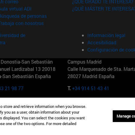
(abre en nueva ventana)
Mi correo
¿QUÉ GRADO TE INTERESA?
(abre en nueva ventana)
Aula virtual ADI
¿QUÉ MÁSTER TE INTERESA
(abre en nueva ventana)
Búsqueda de personas
(abre en nueva ventana)
Trabaja con nosotros
versidad de
Información legal
rra
Accesibilidad
Configuración de coo
Donostia-San Sebastián
Campus Madrid
anuel Lardizabal 13 20018
Calle Marquesado de Sta. Marta
a-San Sebastián España
28027 Madrid España
43 21 98 77
T.
+34 914 51 43 41
Nueva York (IESE)
Campus Munich (IESE)
to store and retrieve information when you browse.
7th St 10019-2201 Nueva York
Maria-Theresia-Straße 15 8167
fy you as a user, obtain information about your
Múnich Alemania
Manage c
is displayed. You can select the cookies you want
oose one of the two options. For more detailed
6 346 8850
T.
+49 89 24209790