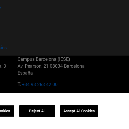
?
kies
Campus Barcelona (IESE)
, 3
Av. Pearson, 21 08034 Barcelona
España
T.
+34 93 253 42 00
Campus Sao Paulo (IESE)
5
Rua Martiniano de Carvalho, 573
01321001 Bela Vista Brasil
ookies
Reject All
Accept All Cookies
T.
+55 11 3177-8300