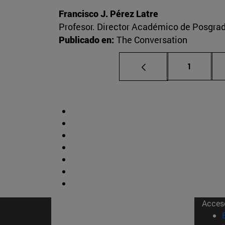
Francisco J. Pérez Latre
Profesor. Director Académico de Posgra
Publicado en:
The Conversation
Página
1
Acces