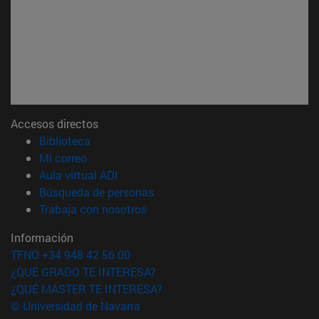
Accesos directos
(abre en nueva ventana)
Biblioteca
(abre en nueva ventana)
Mi correo
(abre en nueva ventana)
Aula virtual ADI
(abre en nueva ventana)
Búsqueda de personas
(abre en nueva ventana)
Trabaja con nosotros
Información
TFNO +34 948 42 56 00
¿QUÉ GRADO TE INTERESA?
¿QUÉ MÁSTER TE INTERESA?
© Universidad de Navarra