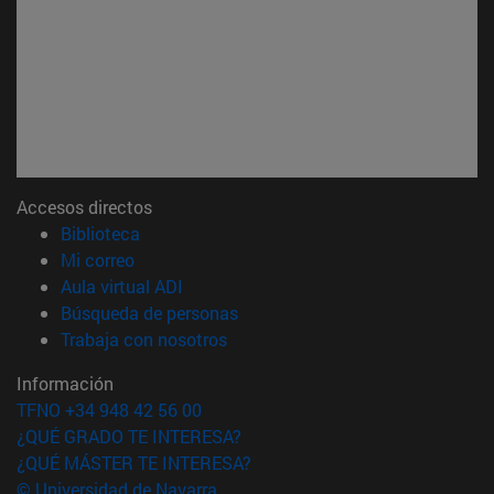
Accesos directos
(abre en nueva ventana)
Biblioteca
(abre en nueva ventana)
Mi correo
(abre en nueva ventana)
Aula virtual ADI
(abre en nueva ventana)
Búsqueda de personas
(abre en nueva ventana)
Trabaja con nosotros
Información
TFNO +34 948 42 56 00
¿QUÉ GRADO TE INTERESA?
¿QUÉ MÁSTER TE INTERESA?
© Universidad de Navarra