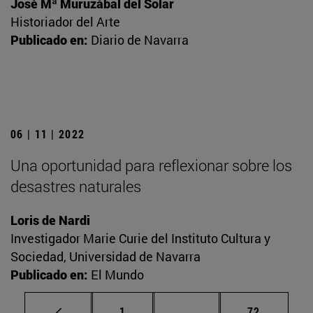
José Mª Muruzábal del Solar
Historiador del Arte
Publicado en:
Diario de Navarra
06 | 11 | 2022
Una oportunidad para reflexionar sobre los
desastres naturales
Loris de Nardi
Investigador Marie Curie del Instituto Cultura y
Sociedad, Universidad de Navarra
Publicado en:
El Mundo
Página
Páginas intermedias Us
Página
1
...
72