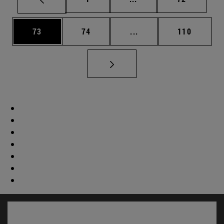
Página
Página
Páginas intermedias U
Página
73
74
...
110