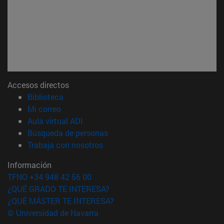
Accesos directos
(abre en nueva ventana)
Biblioteca
(abre en nueva ventana)
Mi correo
(abre en nueva ventana)
Aula virtual ADI
(abre en nueva ventana)
Búsqueda de personas
(abre en nueva ventana)
Trabaja con nosotros
Información
TFNO +34 948 42 56 00
¿QUÉ GRADO TE INTERESA?
¿QUÉ MÁSTER TE INTERESA?
© Universidad de Navarra