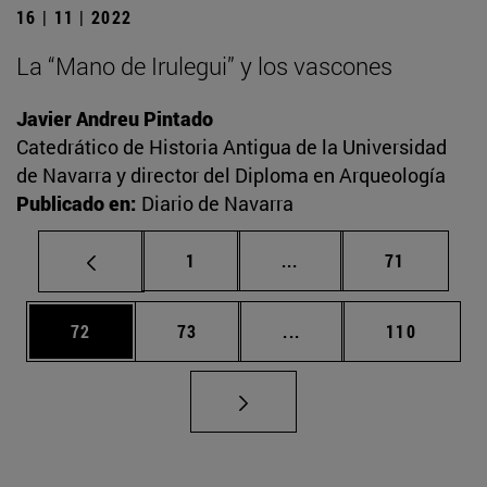
16 | 11 | 2022
La “Mano de Irulegui” y los vascones
Javier Andreu Pintado
Catedrático de Historia Antigua de la Universidad
de Navarra y director del Diploma en Arqueología
Publicado en:
Diario de Navarra
Página
Páginas intermedias Us
Página
1
...
71
Página
Página
Páginas intermedias U
Página
72
73
...
110