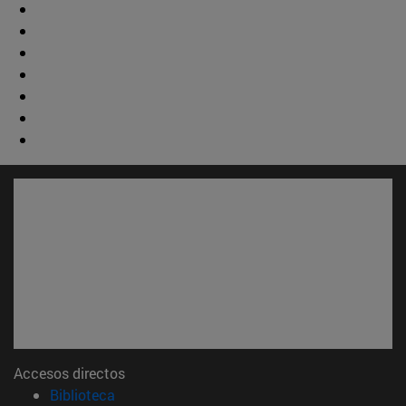
Accesos directos
(abre en nueva ventana)
Biblioteca